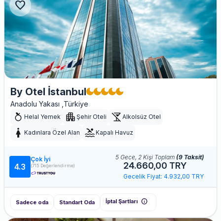
favorite
By Otel İstanbul
Anadolu Yakası ,Türkiye
Helal Yemek
Şehir Oteli
Alkolsüz Otel
Kadınlara Özel Alan
Kapalı Havuz
5 Gece, 2 Kişi Toplam
(9 Taksit)
Çok İyi
24.660,00 TRY
4.3
(715 Değerlendirme)
Gecelik Fiyat: 4.932,00 TRY
info
İptal Şartları
Sadece oda
Standart Oda