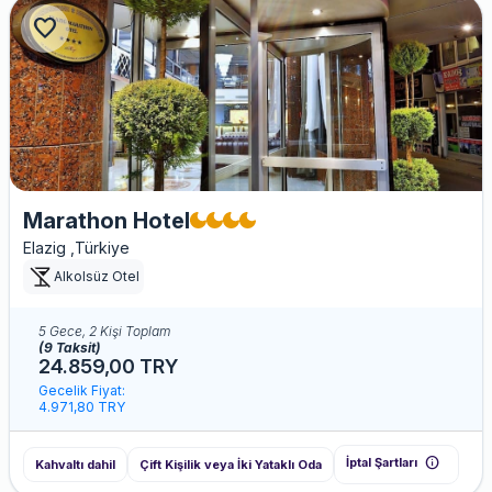
favorite
Marathon Hotel
Elazig ,Türkiye
Alkolsüz Otel
5 Gece, 2 Kişi Toplam
(9 Taksit)
24.859,00 TRY
Gecelik Fiyat:
4.971,80 TRY
info
İptal Şartları
Kahvaltı dahil
Çift Kişilik veya İki Yataklı Oda