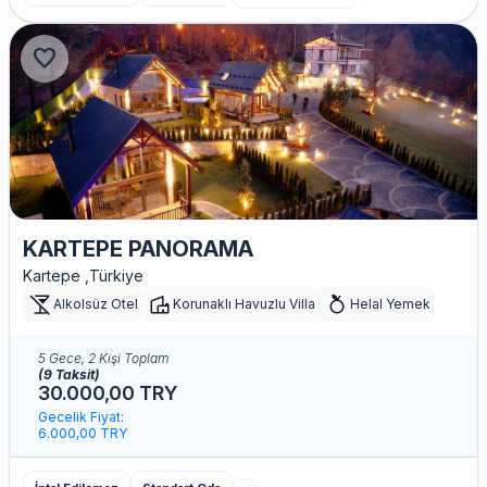
favorite
KARTEPE PANORAMA
Kartepe ,Türkiye
Alkolsüz Otel
Korunaklı Havuzlu Villa
Helal Yemek
5 Gece, 2 Kişi Toplam
(9 Taksit)
30.000,00 TRY
Gecelik Fiyat:
6.000,00 TRY