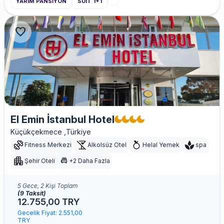
YARIM PANSİYON
SUIT 1+1
favorite
El Emin İstanbul Hotel
Küçükçekmece ,Türkiye
Fitness Merkezi
Alkolsüz Otel
Helal Yemek
spa
single_bed
Şehir Oteli
+2 Daha Fazla
5 Gece, 2 Kişi Toplam
(9 Taksit)
12.755,00 TRY
Gecelik Fiyat: 2.551,00
TRY