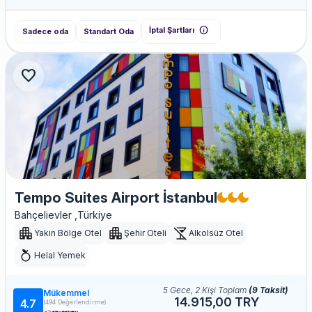
info
İptal Şartları
Sadece oda
Standart Oda
favorite
Tempo Suites Airport İstanbul
Bahçelievler ,Türkiye
Yakın Bölge Otel
Şehir Oteli
Alkolsüz Otel
Helal Yemek
5 Gece, 2 Kişi Toplam
(9 Taksit)
Mükemmel
14.915,00 TRY
4.7
(494 Değerlendirme)