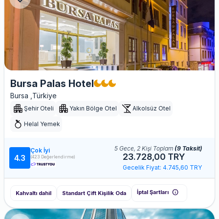
Bursa Palas Hotel
Bursa ,Türkiye
Şehir Oteli
Yakın Bölge Otel
Alkolsüz Otel
Helal Yemek
5 Gece, 2 Kişi Toplam
(9 Taksit)
Çok İyi
23.728,00 TRY
4.3
(423 Değerlendirme)
Gecelik Fiyat: 4.745,60 TRY
info
İptal Şartları
Kahvaltı dahil
Standart Çift Kişilik Oda