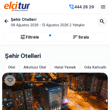
phone_in_talk
menu
444 28 29
Şehir Otelleri
arrow_back
search
08 Ağustos 2026 - 13 Ağustos 2026 2 Yetişkin
tune
sort
Filtrele
Sırala
Şehir Otelleri
Otel
Alkolsüz Otel
Helal Yemek
Oda Kahvaltı
favorite