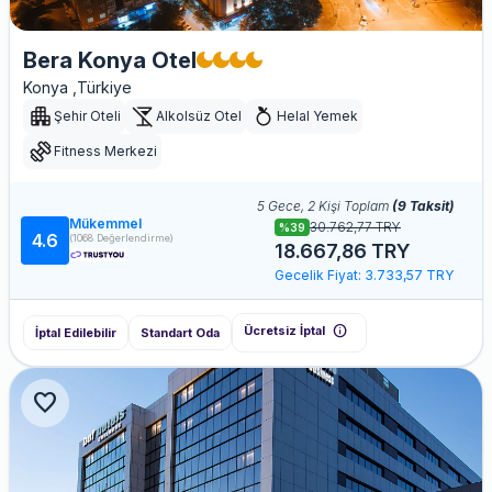
Bera Konya Otel
Konya ,Türkiye
Şehir Oteli
Alkolsüz Otel
Helal Yemek
Fitness Merkezi
5 Gece, 2 Kişi Toplam
(9 Taksit)
Mükemmel
30.762,77 TRY
%39
4.6
(1068 Değerlendirme)
18.667,86 TRY
Gecelik Fiyat: 3.733,57 TRY
info
Ücretsiz İptal
İptal Edilebilir
Standart Oda
favorite