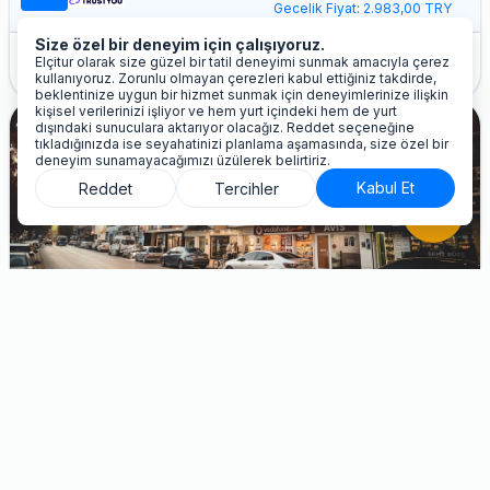
Gecelik Fiyat: 2.983,00 TRY
Size özel bir deneyim için çalışıyoruz.
info
Elçitur olarak size güzel bir tatil deneyimi sunmak amacıyla çerez
İptal Şartları
Sadece oda
Standart Çift Kişilik Oda
kullanıyoruz. Zorunlu olmayan çerezleri kabul ettiğiniz takdirde,
beklentinize uygun bir hizmet sunmak için deneyimlerinize ilişkin
kişisel verilerinizi işliyor ve hem yurt içindeki hem de yurt
dışındaki sunuculara aktarıyor olacağız. Reddet seçeneğine
favorite
tıkladığınızda ise seyahatinizi planlama aşamasında, size özel bir
deneyim sunamayacağımızı üzülerek belirtiriz.
Kabul Et
Reddet
Tercihler
phone_in_talk
Balturk Otel Sakarya
Adapazari ,Türkiye
Helal Yemek
Yakın Bölge Otel
Şehir Oteli
Alkolsüz Otel
5 Gece, 2 Kişi Toplam
(9 Taksit)
İyi