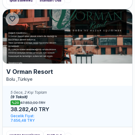
İptal Edilemez
Standart Oda
favorite
V Orman Resort
Bolu ,Türkiye
5 Gece, 2 Kişi Toplam
(9 Taksit)
47.853,00 TRY
%20
38.282,40 TRY
Gecelik Fiyat:
7.656,48 TRY