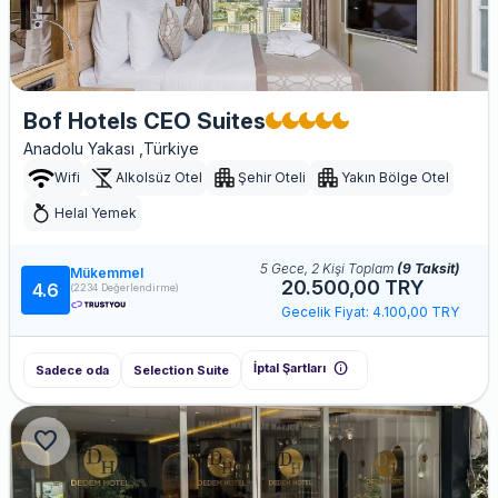
Bof Hotels CEO Suites
Anadolu Yakası ,Türkiye
Wifi
Alkolsüz Otel
Şehir Oteli
Yakın Bölge Otel
Helal Yemek
5 Gece, 2 Kişi Toplam
(9 Taksit)
Mükemmel
20.500,00 TRY
4.6
(2234 Değerlendirme)
Gecelik Fiyat: 4.100,00 TRY
info
İptal Şartları
Sadece oda
Selection Suite
favorite