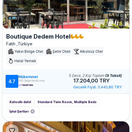
Boutique Dedem Hotel
Fatih ,Türkiye
Yakın Bölge Otel
Şehir Oteli
Alkolsüz Otel
Helal Yemek
5 Gece, 2 Kişi Toplam
(9 Taksit)
Mükemmel
17.204,00 TRY
4.7
(145 Değerlendirme)
Gecelik Fiyat: 3.440,80 TRY
Kahvaltı dahil
Standard Twin Room, Multiple Beds
info
İptal Şartları
favorite