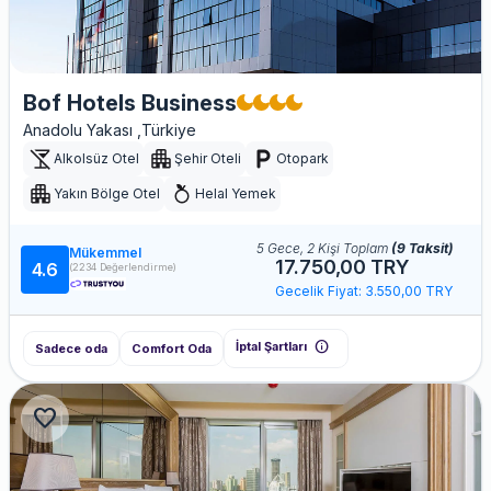
Bof Hotels Business
Anadolu Yakası ,Türkiye
Alkolsüz Otel
Şehir Oteli
Otopark
Yakın Bölge Otel
Helal Yemek
5 Gece, 2 Kişi Toplam
(9 Taksit)
Mükemmel
17.750,00 TRY
4.6
(2234 Değerlendirme)
Gecelik Fiyat: 3.550,00 TRY
info
İptal Şartları
Sadece oda
Comfort Oda
favorite