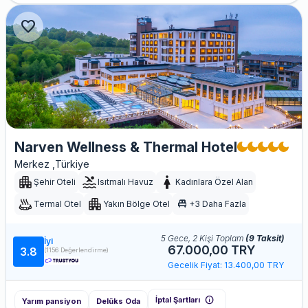
favorite
Narven Wellness & Thermal Hotel
Merkez ,Türkiye
Şehir Oteli
Isıtmalı Havuz
Kadınlara Özel Alan
single_bed
Termal Otel
Yakın Bölge Otel
+3 Daha Fazla
5 Gece, 2 Kişi Toplam
(9 Taksit)
İyi
67.000,00 TRY
3.8
(1156 Değerlendirme)
Gecelik Fiyat: 13.400,00 TRY
info
İptal Şartları
Yarım pansiyon
Delüks Oda