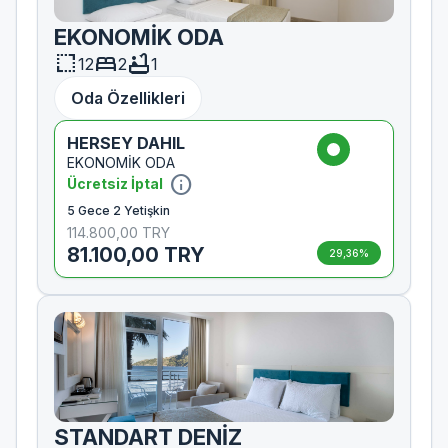
EKONOMİK ODA
resize
bed
bathtub
12
2
1
Oda Özellikleri
HERSEY DAHIL
EKONOMİK ODA
info
Ücretsiz İptal
5 Gece 2 Yetişkin
114.800,00 TRY
81.100,00 TRY
29,36%
STANDART DENİZ