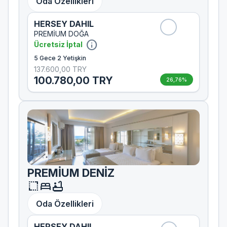
Oda Özellikleri
HERSEY DAHIL
PREMİUM DOĞA
info
Ücretsiz İptal
5 Gece 2 Yetişkin
137.600,00 TRY
100.780,00 TRY
26,76%
PREMİUM DENİZ
resize
bed
bathtub
Oda Özellikleri
HERSEY DAHIL