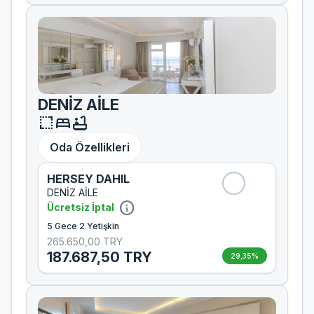
DENİZ AİLE
resize
bed
bathtub
Oda Özellikleri
HERSEY DAHIL
DENİZ AİLE
info
Ücretsiz İptal
5 Gece 2 Yetişkin
265.650,00 TRY
187.687,50 TRY
29,35%