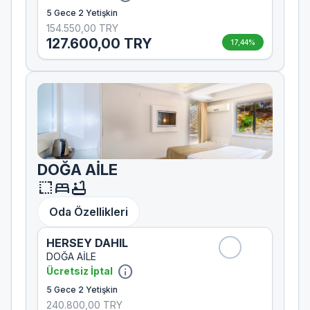
5 Gece 2 Yetişkin
154.550,00 TRY
127.600,00 TRY
17,44%
DOĞA AİLE
resize
bed
bathtub
Oda Özellikleri
HERSEY DAHIL
DOĞA AİLE
info
Ücretsiz İptal
5 Gece 2 Yetişkin
240.800,00 TRY