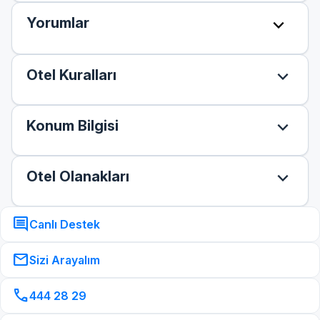
expand_more
Yorumlar
expand_more
Otel Kuralları
expand_more
Konum Bilgisi
expand_more
Otel Olanakları
comment
Canlı Destek
mail
Sizi Arayalım
call
444 28 29