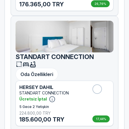
176.365,00 TRY
26,76%
STANDART CONNECTION
resize
bed
bathtub
Oda Özellikleri
HERSEY DAHIL
STANDART CONNECTION
info
Ücretsiz İptal
5 Gece 2 Yetişkin
224.800,00 TRY
185.600,00 TRY
17,44%