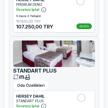
PREMİUM DENİZ
info
Ücretsiz İptal
5 Gece 2 Yetişkin
151.800,00 TRY
107.250,00 TRY
29,35%
STANDART PLUS
resize
bed
bathtub
Oda Özellikleri
HERSEY DAHIL
STANDART PLUS
info
Ücretsiz İptal