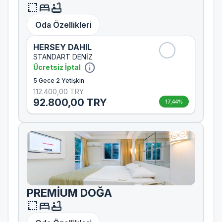
resize
bed
bathtub
Oda Özellikleri
HERSEY DAHIL
STANDART DENİZ
info
Ücretsiz İptal
5 Gece 2 Yetişkin
112.400,00 TRY
92.800,00 TRY
17,44%
PREMİUM DOĞA
resize
bed
bathtub