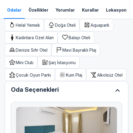
Odalar
Özellikler
Yorumlar
Kurallar
Lokasyon
Helal Yemek
Doğa Oteli
Aquapark
Kadınlara Özel Alan
Balayı Oteli
Denize Sıfır Otel
Mavi Bayraklı Plaj
Mini Club
Şarj İstasyonu
Çocuk Oyun Parkı
Kum Plaj
Alkolsüz Otel
expand_less
Oda Seçenekleri