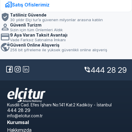
home_work
Satış Ofislerimiz
verified_user
Tatiliniz Güvende
30 yıldır Elçi tur’a güvenen milyonlar arasına katılın
person
Güvenli Turizm
Sizin için tüm Önlemleri Aldık
credit_card
9 Aya Varan Taksit Avantajı
Vade Farksız Satınalma İmkanı
vpn_lock
Güvenli Online Alışveriş
256 bit şifreleme ile yüksek güvenlikli online alışveriş
444 28 29
phone_in_talk
Kusdili Cad. Efes İşhanı No:141 Kat:2 Kadıköy - İstanbul
444 28 29
info@elcitur.com.tr
Kurumsal
Hakkımızda