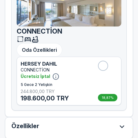
CONNECTİON
resize
bed
bathtub
Oda Özellikleri
HERSEY DAHIL
CONNECTİON
info
Ücretsiz İptal
5 Gece 2 Yetişkin
244.800,00 TRY
198.600,00 TRY
18,87%
expand_more
Özellikler