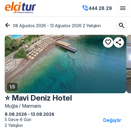
phone_in_talk
menu
444 28 29
arrow_back
search
08 Ağustos 2026 - 13 Ağustos 2026 2 Yetişkin
favorite
share
1
/
5
⭐ Mavi Deniz Hotel
Muğla / Marmaris
8.08.2026 - 13.08.2026
5 Gece 6 Gün
Değiştir
2 Yetişkin