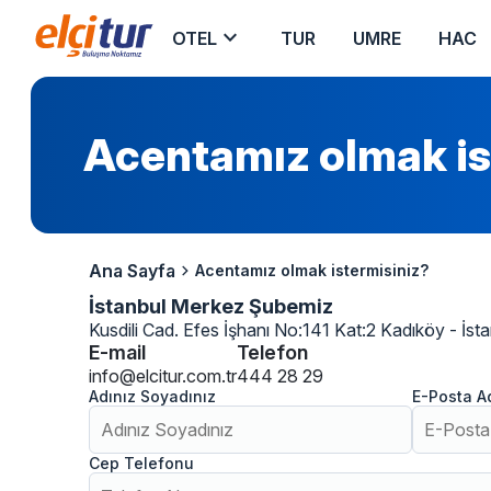
keyboard_arrow_down
OTEL
TUR
UMRE
HAC
Acentamız olmak is
chevron_right
Ana Sayfa
Acentamız olmak istermisiniz?
İstanbul Merkez Şubemiz
Kusdili Cad. Efes İşhanı No:141 Kat:2 Kadıköy - İst
E-mail
Telefon
info@elcitur.com.tr
444 28 29
Adınız Soyadınız
E-Posta A
Cep Telefonu