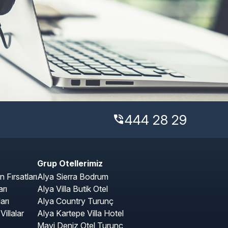
444 28 29
phone_in_talk
Grup Otellerimiz
Fırsatları
Alya Sierra Bodrum
rı
Alya Villa Butik Otel
arı
Alya Country Turunç
illalar
Alya Kartepe Villa Hotel
Mavi Deniz Otel Turunç