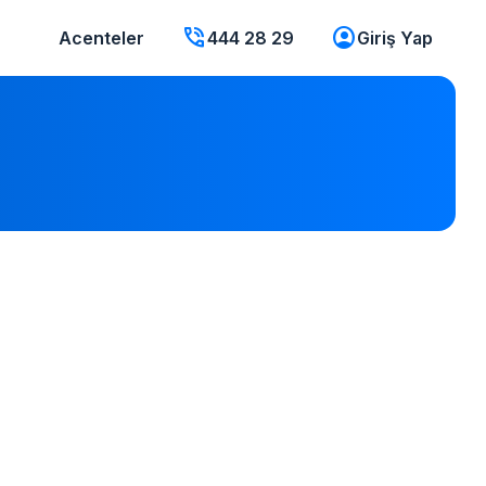
phone_in_talk
account_circle
Acenteler
444 28 29
Giriş Yap