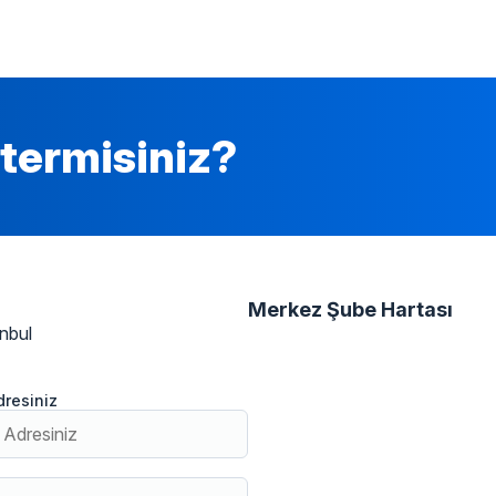
termisiniz?
Merkez Şube Hartası
anbul
dresiniz