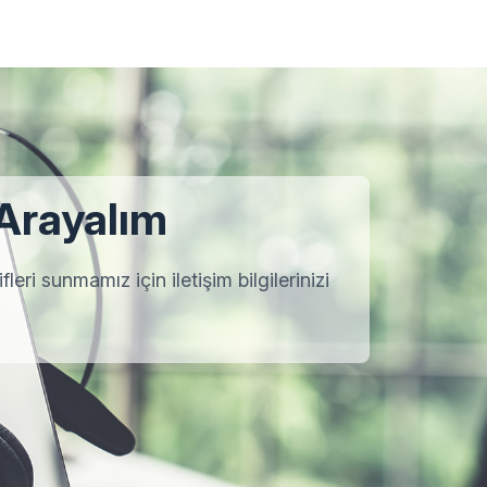
 Arayalım
leri sunmamız için iletişim bilgilerinizi