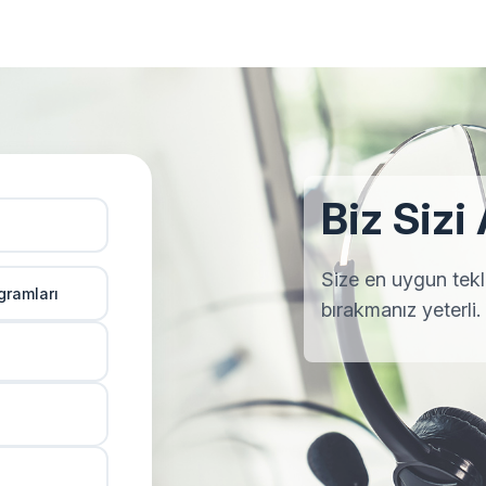
Biz Sizi
Size en uygun teklif
gramları
bırakmanız yeterli.