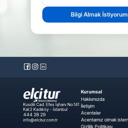
Kurumsal
Hakkımızda
Kusdili Cad. Efes İşhanı No:141
İletişim
Kat:2 Kadıköy - İstanbul
Acenteler
444 28 29
Acentamız olmak isterm
info@elcitur.com.tr
Gizlilik Politikası