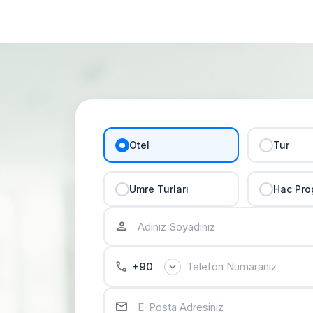
Otel
Tur
Umre Turları
Hac Pro
person
phone
expand_more
+90
email