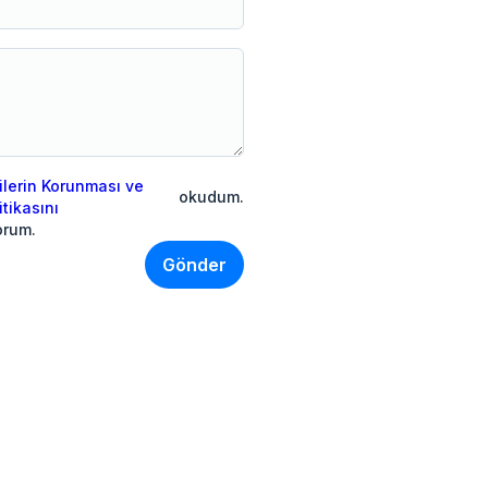
rilerin Korunması ve
okudum.
itikasını
orum.
Gönder