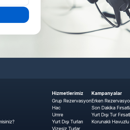
Hizmetlerimiz
Kampanyalar
Grup Rezervasyon
Erken Rezervasyon 
Hac
Son Dakika Fırsatla
Umre
Yurt Dışı Tur Fırsatl
isiniz?
Yurt Dışı Turları
Korunaklı Havuzlu V
Vizesiz Turlar