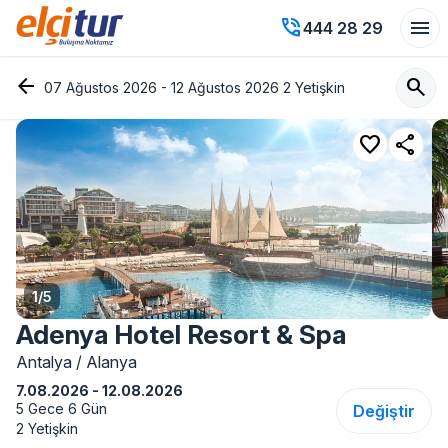
phone_in_talk
menu
444 28 29
arrow_back
search
07 Ağustos 2026 - 12 Ağustos 2026 2 Yetişkin
favorite
share
1
/
5
Adenya Hotel Resort & Spa
Antalya / Alanya
7.08.2026 - 12.08.2026
5 Gece 6 Gün
Değiştir
2 Yetişkin