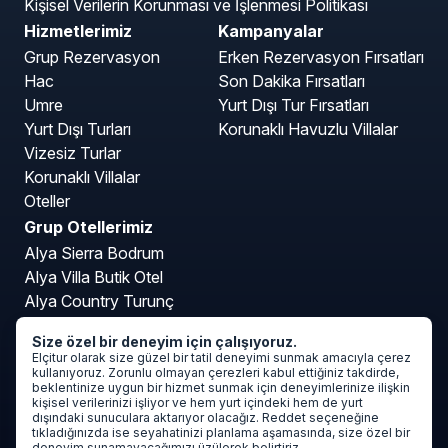
Kişisel Verilerin Korunması ve İşlenmesi Politikası
Hizmetlerimiz
Kampanyalar
Grup Rezervasyon
Erken Rezervasyon Fırsatları
Hac
Son Dakika Fırsatları
Umre
Yurt Dışı Tur Fırsatları
Yurt Dışı Turları
Korunaklı Havuzlu Villalar
Vizesiz Turlar
Korunaklı Villalar
Oteller
Grup Otellerimiz
Alya Sierra Bodrum
Alya Villa Butik Otel
Alya Country Turunç
Alya Kartepe Villa Hotel
Size özel bir deneyim için çalışıyoruz.
Mavi Deniz Otel Turunç
Elçitur olarak size güzel bir tatil deneyimi sunmak amacıyla çerez
kullanıyoruz. Zorunlu olmayan çerezleri kabul ettiğiniz takdirde,
beklentinize uygun bir hizmet sunmak için deneyimlerinize ilişkin
kişisel verilerinizi işliyor ve hem yurt içindeki hem de yurt
dışındaki sunuculara aktarıyor olacağız. Reddet seçeneğine
tıkladığınızda ise seyahatinizi planlama aşamasında, size özel bir
deneyim sunamayacağımızı üzülerek belirtiriz.