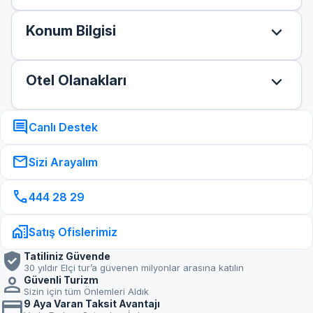
expand_more
Konum Bilgisi
expand_more
Otel Olanakları
comment
Canlı Destek
mail
Sizi Arayalım
call
444 28 29
home_work
Satış Ofislerimiz
verified_user
Tatiliniz Güvende
30 yıldır Elçi tur’a güvenen milyonlar arasına katılın
person
Güvenli Turizm
Sizin için tüm Önlemleri Aldık
credit_card
9 Aya Varan Taksit Avantajı