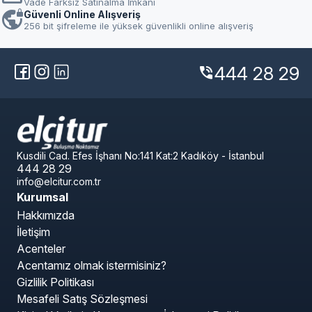
Vade Farksız Satınalma İmkanı
vpn_lock
Güvenli Online Alışveriş
256 bit şifreleme ile yüksek güvenlikli online alışveriş
444 28 29
phone_in_talk
Kusdili Cad. Efes İşhanı No:141 Kat:2 Kadıköy - İstanbul
444 28 29
info@elcitur.com.tr
Kurumsal
Hakkımızda
İletişim
Acenteler
Acentamız olmak istermisiniz?
Gizlilik Politikası
Mesafeli Satış Sözleşmesi