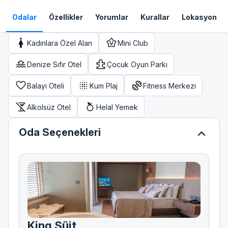
Odalar
Özellikler
Yorumlar
Kurallar
Lokasyon
Kadınlara Özel Alan
Mini Club
Denize Sıfır Otel
Çocuk Oyun Parkı
Balayı Oteli
Kum Plaj
Fitness Merkezi
Alkolsüz Otel
Helal Yemek
expand_less
Oda Seçenekleri
King Süit