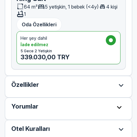
resize
bed
single_bed
64 m²
5 yetişkin, 1 bebek (<4y)
4 kişi
bathtub
1
Oda Özellikleri
Her şey dahil
İade edilmez
5 Gece 2 Yetişkin
339.030,00 TRY
expand_more
Özellikler
expand_more
Yorumlar
expand_more
Otel Kuralları