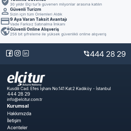
verified_user
30 yıldır Elçi tur’a güvenen milyonlar arasına katılın
person
Güvenli Turizm
Sizin için tüm Önlemleri Aldık
credit_card
9 Aya Varan Taksit Avantajı
Vade Farksız Satınalma İmkanı
vpn_lock
Güvenli Online Alışveriş
256 bit şifreleme ile yüksek güvenlikli online alışveriş
444 28 29
phone_in_talk
Kusdili Cad. Efes İşhanı No:141 Kat:2 Kadıköy - İstanbul
444 28 29
info@elcitur.com.tr
Kurumsal
Hakkımızda
İletişim
Acenteler