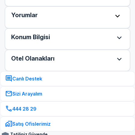
expand_more
Yorumlar
expand_more
Konum Bilgisi
expand_more
Otel Olanakları
comment
Canlı Destek
mail
Sizi Arayalım
call
444 28 29
home_work
Satış Ofislerimiz
Tatiliniz Güvende