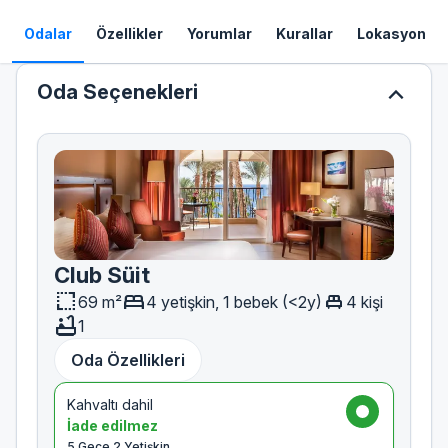
Odalar
Özellikler
Yorumlar
Kurallar
Lokasyon
expand_less
Oda Seçenekleri
Club Süit
resize
bed
single_bed
69 m²
4 yetişkin, 1 bebek (<2y)
4 kişi
bathtub
1
Oda Özellikleri
Kahvaltı dahil
İade edilmez
5 Gece 2 Yetişkin