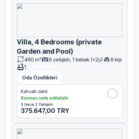
Villa, 4 Bedrooms (private
Garden and Pool)
resize
bed
single_bed
460 m²
9 yetişkin, 1 bebek (<2y)
8 kişi
bathtub
1
Oda Özellikleri
Kahvaltı dahil
Kısmen iade edilebilir
5 Gece 2 Yetişkin
375.647,00 TRY