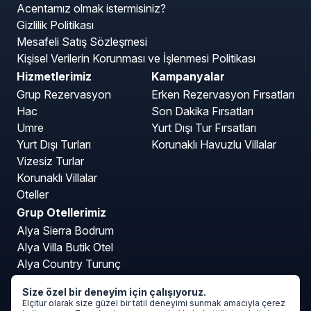
Acentamız olmak istermisiniz?
Gizlilik Politikası
Mesafeli Satış Sözleşmesi
Kişisel Verilerin Korunması ve İşlenmesi Politikası
Hizmetlerimiz
Kampanyalar
Grup Rezervasyon
Erken Rezervasyon Fırsatları
Hac
Son Dakika Fırsatları
Umre
Yurt Dışı Tur Fırsatları
Yurt Dışı Turları
Korunaklı Havuzlu Villalar
Vizesiz Turlar
Korunaklı Villalar
Oteller
Grup Otellerimiz
Alya Sierra Bodrum
Alya Villa Butik Otel
Alya Country Turunç
Alya Kartepe Villa Hotel
Size özel bir deneyim için çalışıyoruz.
Mavi Deniz Otel Turunç
Elçitur olarak size güzel bir tatil deneyimi sunmak amacıyla çerez