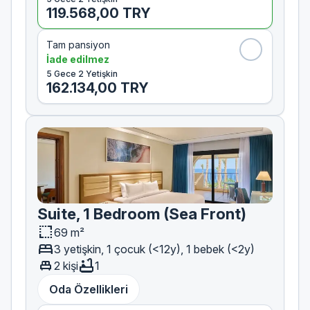
119.568,00 TRY
Tam pansiyon
İade edilmez
5 Gece 2 Yetişkin
162.134,00 TRY
Suite, 1 Bedroom (Sea Front)
resize
69 m²
bed
3 yetişkin, 1 çocuk (<12y), 1 bebek (<2y)
single_bed
bathtub
2 kişi
1
Oda Özellikleri