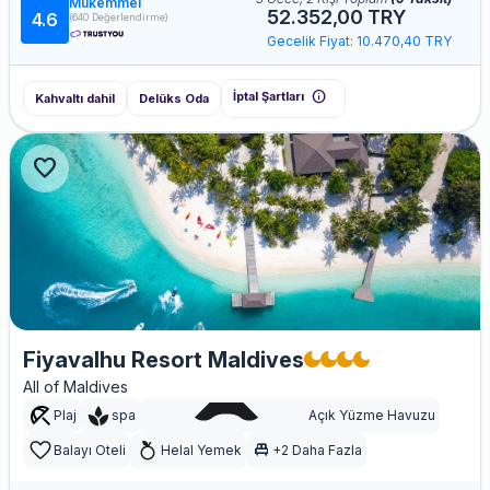
Mükemmel
52.352,00 TRY
4.6
(640 Değerlendirme)
Gecelik Fiyat: 10.470,40 TRY
info
İptal Şartları
Kahvaltı dahil
Delüks Oda
favorite
Fiyavalhu Resort Maldives
All of Maldives
Plaj
spa
Açık Yüzme Havuzu
single_bed
Balayı Oteli
Helal Yemek
+2 Daha Fazla