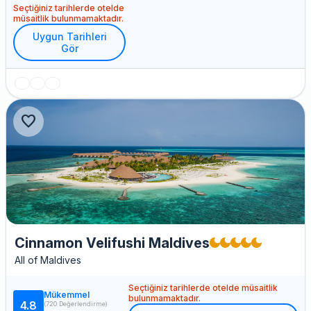
Seçtiğiniz tarihlerde otelde
müsaitlik bulunmamaktadır.
Uygun Tarihleri
Gör
favorite
Cinnamon Velifushi Maldives
All of Maldives
Seçtiğiniz tarihlerde otelde müsaitlik
Mükemmel
bulunmamaktadır.
4.8
(720 Değerlendirme)