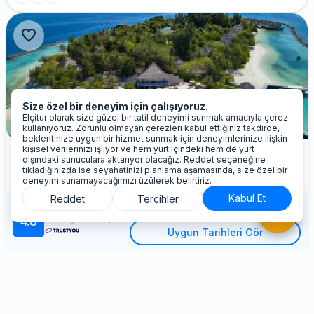
favorite
Size özel bir deneyim için çalışıyoruz.
Elçitur olarak size güzel bir tatil deneyimi sunmak amacıyla çerez
kullanıyoruz. Zorunlu olmayan çerezleri kabul ettiğiniz takdirde,
beklentinize uygun bir hizmet sunmak için deneyimlerinize ilişkin
kişisel verilerinizi işliyor ve hem yurt içindeki hem de yurt
NH Maldives Kuda Rah Resort
dışındaki sunuculara aktarıyor olacağız. Reddet seçeneğine
tıkladığınızda ise seyahatinizi planlama aşamasında, size özel bir
All of Maldives
deneyim sunamayacağımızı üzülerek belirtiriz.
Kabul Et
Reddet
Tercihler
Seçtiğiniz tarihlerde otelde müsaitlik
phone_in_talk
Mükemmel
bulunmamaktadır.
4.8
(2301 Değerlendirme)
Uygun Tarihleri Gör