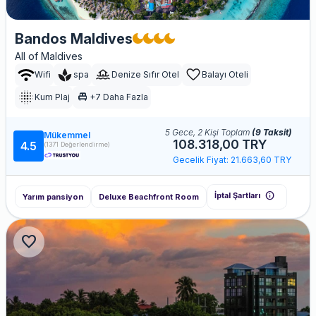
Bandos Maldives
All of Maldives
Wifi
spa
Denize Sıfır Otel
Balayı Oteli
single_bed
Kum Plaj
+7 Daha Fazla
5 Gece, 2 Kişi Toplam
(9 Taksit)
Mükemmel
108.318,00 TRY
4.5
(1371 Değerlendirme)
Gecelik Fiyat: 21.663,60 TRY
info
İptal Şartları
Yarım pansiyon
Deluxe Beachfront Room
favorite