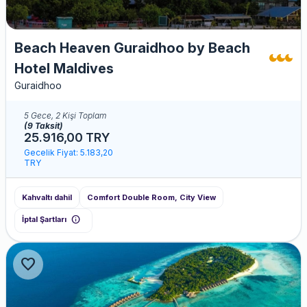
Beach Heaven Guraidhoo by Beach
Hotel Maldives
Guraidhoo
5 Gece, 2 Kişi Toplam
(9 Taksit)
25.916,00 TRY
Gecelik Fiyat: 5.183,20
TRY
Kahvaltı dahil
Comfort Double Room, City View
info
İptal Şartları
favorite