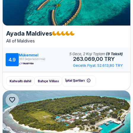
Ayada Maldives
All of Maldives
5 Gece, 2 Kişi Toplam
(9 Taksit)
Mükemmel
263.069,00 TRY
4.9
(163 Değerlendirme)
Gecelik Fiyat: 52.613,80 TRY
info
İptal Şartları
Kahvaltı dahil
Bahçe Villası
favorite