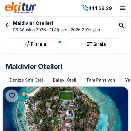
phone_in_talk
menu
444 28 29
Maldivler Otelleri
arrow_back
search
06 Ağustos 2026 - 11 Ağustos 2026 2 Yetişkin
tune
sort
Filtrele
Sırala
Maldivler Otelleri
Denize Sıfır Otel
Balayı Oteli
Tam Pansiyon
Ya
favorite