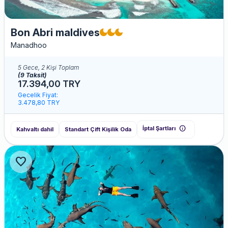
Bon Abri maldives
Manadhoo
5 Gece, 2 Kişi Toplam
(9 Taksit)
17.394,00 TRY
Gecelik Fiyat:
3.478,80 TRY
info
İptal Şartları
Kahvaltı dahil
Standart Çift Kişilik Oda
favorite