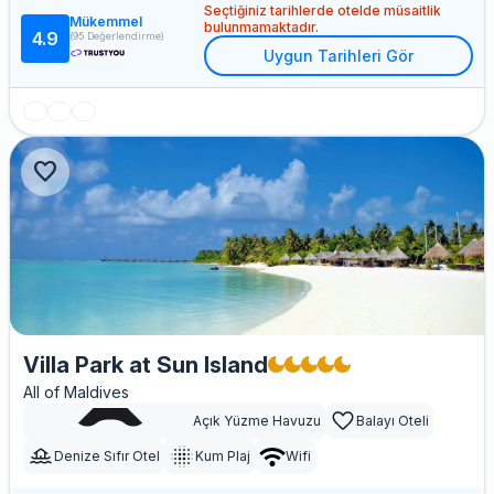
Seçtiğiniz tarihlerde otelde müsaitlik
Mükemmel
bulunmamaktadır.
4.9
(95 Değerlendirme)
Uygun Tarihleri Gör
favorite
Villa Park at Sun Island
All of Maldives
Açık Yüzme Havuzu
Balayı Oteli
Denize Sıfır Otel
Kum Plaj
Wifi