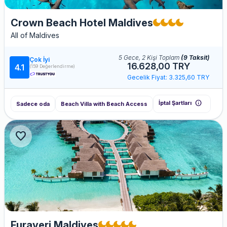
Crown Beach Hotel Maldives
All of Maldives
5 Gece, 2 Kişi Toplam
(9 Taksit)
Çok İyi
16.628,00 TRY
4.1
(159 Değerlendirme)
Gecelik Fiyat: 3.325,60 TRY
info
İptal Şartları
Sadece oda
Beach Villa with Beach Access
favorite
Furaveri Maldives