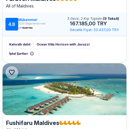
All of Maldives
5 Gece, 2 Kişi Toplam
(9 Taksit)
Mükemmel
167.185,00 TRY
4.8
(1215 Değerlendirme)
Gecelik Fiyat: 33.437,00 TRY
Kahvaltı dahil
Ocean Villa Horizon with Jacuzzi
info
İptal Şartları
favorite
Fushifaru Maldives