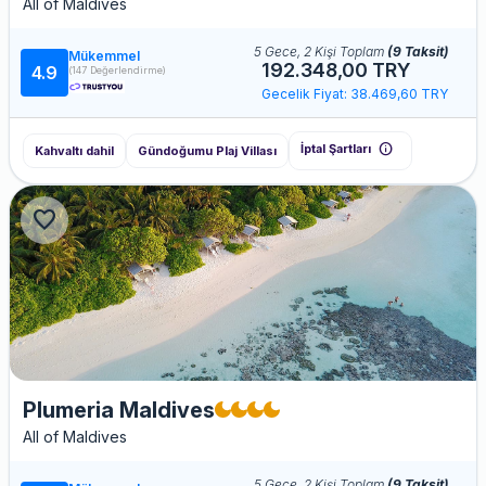
All of Maldives
5 Gece, 2 Kişi Toplam
(9 Taksit)
Mükemmel
192.348,00 TRY
4.9
(147 Değerlendirme)
Gecelik Fiyat: 38.469,60 TRY
info
İptal Şartları
Kahvaltı dahil
Gündoğumu Plaj Villası
favorite
Plumeria Maldives
All of Maldives
5 Gece, 2 Kişi Toplam
(9 Taksit)