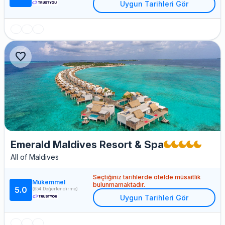
Uygun Tarihleri Gör
favorite
Emerald Maldives Resort & Spa
All of Maldives
Seçtiğiniz tarihlerde otelde müsaitlik
Mükemmel
bulunmamaktadır.
5.0
(654 Değerlendirme)
Uygun Tarihleri Gör