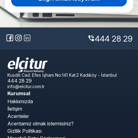
444 28 29
phone_in_talk
Kusdili Cad. Efes İşhanı No:141 Kat:2 Kadıköy - İstanbul
444 28 29
info@elcitur.com.tr
Kurumsal
Hakkımızda
İletişim
Acenteler
Acentamız olmak istermisiniz?
Gizlilik Politikası