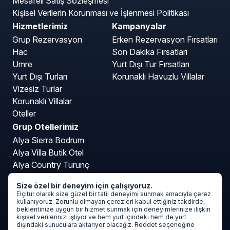
Mesafeli Satış Sözleşmesi
Kişisel Verilerin Korunması ve İşlenmesi Politikası
Hizmetlerimiz
Kampanyalar
Grup Rezervasyon
Erken Rezervasyon Fırsatları
Hac
Son Dakika Fırsatları
Umre
Yurt Dışı Tur Fırsatları
Yurt Dışı Turları
Korunaklı Havuzlu Villalar
Vizesiz Turlar
Korunaklı Villalar
Oteller
Grup Otellerimiz
Alya Sierra Bodrum
Alya Villa Butik Otel
Alya Country Turunç
Alya Kartepe Villa Hotel
Size özel bir deneyim için çalışıyoruz.
Mavi Deniz Otel Turunç
Elçitur olarak size güzel bir tatil deneyimi sunmak amacıyla çerez
kullanıyoruz. Zorunlu olmayan çerezleri kabul ettiğiniz takdirde,
beklentinize uygun bir hizmet sunmak için deneyimlerinize ilişkin
kişisel verilerinizi işliyor ve hem yurt içindeki hem de yurt
dışındaki sunuculara aktarıyor olacağız. Reddet seçeneğine