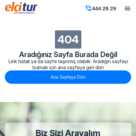
phone_in_talk
menu
444 28 29
404
Aradığınız Sayfa Burada Değil
Link hatalı ya da sayfa taşınmış olabilir. Aradığın sayfayı
bulmak için ana sayfaya geri dön
Ana Sayfaya Dön
Biz Sizi Arayalım