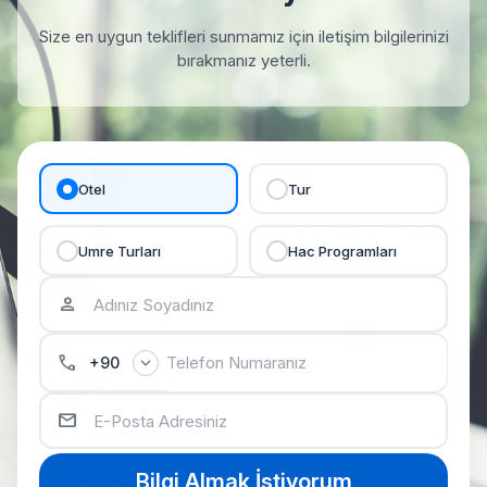
Size en uygun teklifleri sunmamız için iletişim bilgilerinizi
bırakmanız yeterli.
Otel
Tur
Umre Turları
Hac Programları
person
phone
expand_more
+90
email