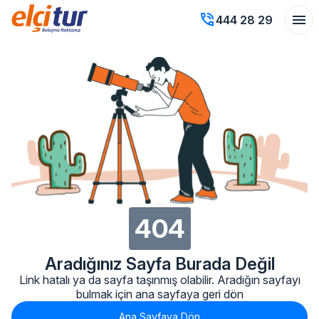
phone_in_talk
menu
444 28 29
404
Aradığınız Sayfa Burada Değil
Link hatalı ya da sayfa taşınmış olabilir. Aradığın sayfayı
bulmak için ana sayfaya geri dön
Ana Sayfaya Dön