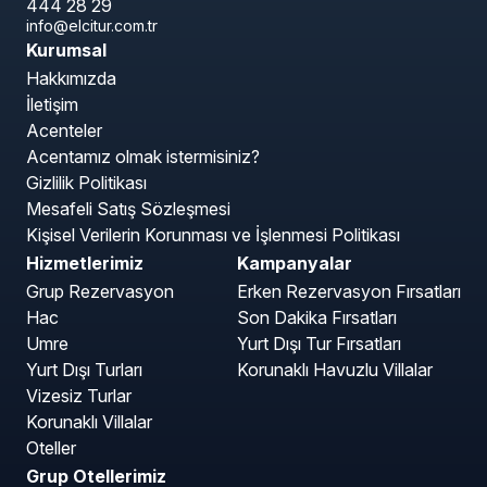
444 28 29
info@elcitur.com.tr
Kurumsal
Hakkımızda
İletişim
Acenteler
Acentamız olmak istermisiniz?
Gizlilik Politikası
Mesafeli Satış Sözleşmesi
Kişisel Verilerin Korunması ve İşlenmesi Politikası
Hizmetlerimiz
Kampanyalar
Grup Rezervasyon
Erken Rezervasyon Fırsatları
Hac
Son Dakika Fırsatları
Umre
Yurt Dışı Tur Fırsatları
Yurt Dışı Turları
Korunaklı Havuzlu Villalar
Vizesiz Turlar
Korunaklı Villalar
Oteller
Grup Otellerimiz