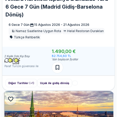
6 Gece 7 Gün (Madrid Gidiş-Barselona
Dönüş)
calendar_month
6 Gece 7 Gün
15 Ağustos 2026 - 21 Ağustos 2026
🕌 Namaz Saatlerine Uygun Rota
🍴 Helal Restoran Durakları
🗣️ Türkçe Rehberlik
1.490,00 €
82.754,60 TL
2 Kişilik Oda Kişi Başı
'dan başlayan fiyatlar
bookmark
Paraf Turizm güvencesi ile
Diğer Tarihler
(+1)
Uçak ile gidiş dönüş
favorite