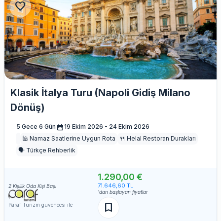
favorite
Klasik İtalya Turu (Napoli Gidiş Milano
Dönüş)
calendar_month
5 Gece 6 Gün
19 Ekim 2026 - 24 Ekim 2026
🕌 Namaz Saatlerine Uygun Rota
🍴 Helal Restoran Durakları
🗣️ Türkçe Rehberlik
1.290,00 €
71.646,60 TL
2 Kişilik Oda Kişi Başı
'dan başlayan fiyatlar
bookmark
Paraf Turizm güvencesi ile