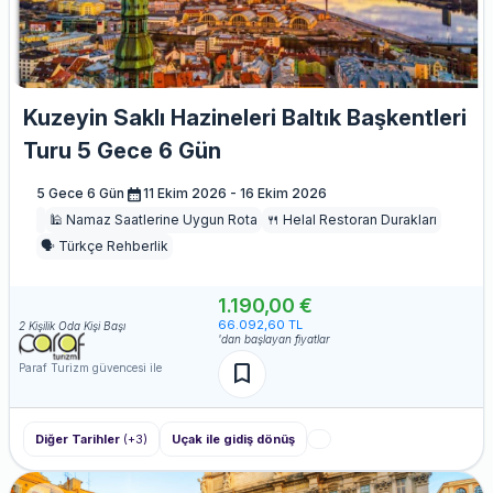
Kuzeyin Saklı Hazineleri Baltık Başkentleri
Turu 5 Gece 6 Gün
calendar_month
5 Gece 6 Gün
11 Ekim 2026 - 16 Ekim 2026
🕌 Namaz Saatlerine Uygun Rota
🍴 Helal Restoran Durakları
🗣️ Türkçe Rehberlik
1.190,00 €
66.092,60 TL
2 Kişilik Oda Kişi Başı
'dan başlayan fiyatlar
bookmark
Paraf Turizm güvencesi ile
Diğer Tarihler
(+3)
Uçak ile gidiş dönüş