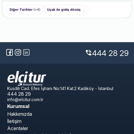
Diğer Tarihler
(+4)
Uçak ile gidiş dönüş
444 28 29
phone_in_talk
Kusdili Cad. Efes İşhanı No:141 Kat:2 Kadıköy - İstanbul
444 28 29
info@elcitur.com.tr
Kurumsal
Hakkımızda
İletişim
Acenteler