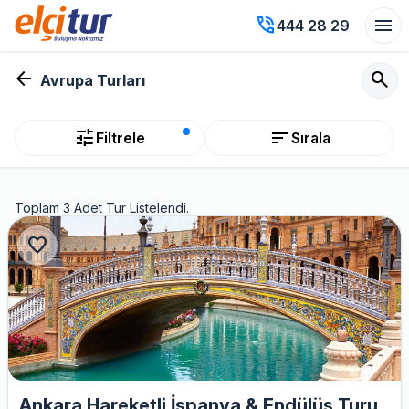
phone_in_talk
menu
444 28 29
arrow_back
search
Avrupa Turları
tune
sort
Filtrele
Sırala
Toplam 3 Adet Tur Listelendi.
favorite
Ankara Hareketli İspanya & Endülüs Turu