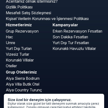
Acentamız olmak istermisiniz?
Gizlilik Politikası
Mesafeli Satış Sözleşmesi
Kişisel Verilerin Korunması ve İşlenmesi Politikası
Hizmetlerimiz
Kampanyalar
Grup Rezervasyon
Erken Rezervasyon Fırsatları
Hac
Son Dakika Fırsatları
Umre
Yurt Dışı Tur Fırsatları
Yurt Dışı Turları
Korunaklı Havuzlu Villalar
Vizesiz Turlar
Korunaklı Villalar
Oteller
Grup Otellerimiz
Alya Sierra Bodrum
Alya Villa Butik Otel
Alya Country Turunç
Alya Kartepe Villa Hotel
Size özel bir deneyim için çalışıyoruz.
Mavi Deniz Otel Turunç
Elçitur olarak size güzel bir tatil deneyimi sunmak amacıyla çerez
kullanıyoruz. Zorunlu olmayan çerezleri kabul ettiğiniz takdirde,