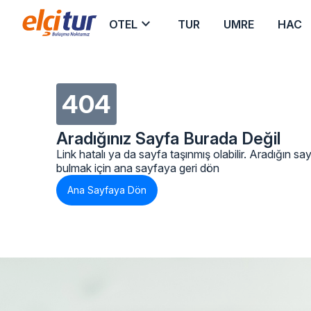
keyboard_arrow_down
OTEL
TUR
UMRE
HAC
404
Aradığınız Sayfa Burada Değil
Link hatalı ya da sayfa taşınmış olabilir. Aradığın sa
bulmak için ana sayfaya geri dön
Ana Sayfaya Dön