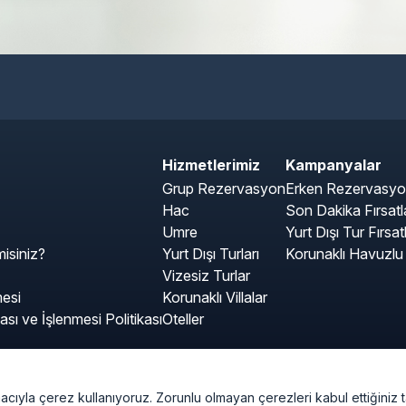
Hizmetlerimiz
Kampanyalar
Grup Rezervasyon
Erken Rezervasyon 
Hac
Son Dakika Fırsatla
Umre
Yurt Dışı Tur Fırsatl
isiniz?
Yurt Dışı Turları
Korunaklı Havuzlu V
Vizesiz Turlar
mesi
Korunaklı Villalar
ası ve İşlenmesi Politikası
Oteller
macıyla çerez kullanıyoruz. Zorunlu olmayan çerezleri kabul ettiğiniz 