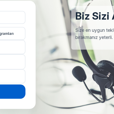
Biz Sizi
Size en uygun teklif
gramları
bırakmanız yeterli.