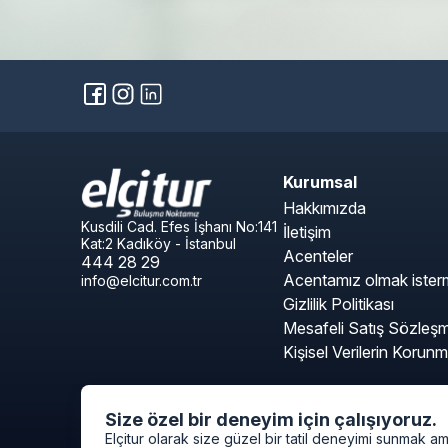
Kurumsal
Hakkımızda
Kusdili Cad. Efes İşhanı No:141
İletişim
Kat:2 Kadıköy - İstanbul
Acenteler
444 28 29
Acentamız olmak isterm
info@elcitur.com.tr
Gizlilik Politikası
Mesafeli Satış Sözleş
Kişisel Verilerin Korunm
Size özel bir deneyim için çalışıyoruz.
Elçitur olarak size güzel bir tatil deneyimi sunmak a