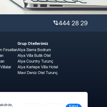
444 28 29
phone_in_talk
Grup Otellerimiz
Fırsatları
Alya Sierra Bodrum
rı
Alya Villa Butik Otel
arı
Alya Country Turunç
illalar
Alya Kartepe Villa Hotel
Mavi Deniz Otel Turunç
takdirde,
Kabul