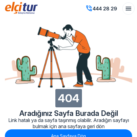
phone_in_talk
menu
444 28 29
404
Aradığınız Sayfa Burada Değil
Link hatalı ya da sayfa taşınmış olabilir. Aradığın sayfayı
bulmak için ana sayfaya geri dön
Ana Sayfaya Dön