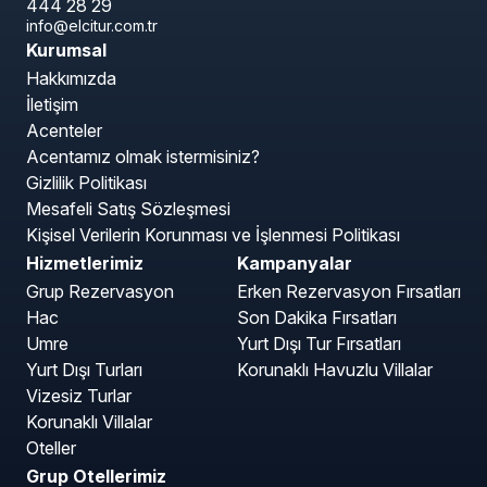
444 28 29
info@elcitur.com.tr
Kurumsal
Hakkımızda
İletişim
Acenteler
Acentamız olmak istermisiniz?
Gizlilik Politikası
Mesafeli Satış Sözleşmesi
Kişisel Verilerin Korunması ve İşlenmesi Politikası
Hizmetlerimiz
Kampanyalar
Grup Rezervasyon
Erken Rezervasyon Fırsatları
Hac
Son Dakika Fırsatları
Umre
Yurt Dışı Tur Fırsatları
Yurt Dışı Turları
Korunaklı Havuzlu Villalar
Vizesiz Turlar
Korunaklı Villalar
Oteller
Grup Otellerimiz