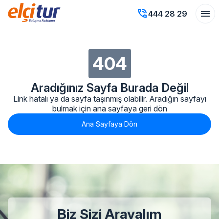
phone_in_talk
menu
444 28 29
404
Aradığınız Sayfa Burada Değil
Link hatalı ya da sayfa taşınmış olabilir. Aradığın sayfayı
bulmak için ana sayfaya geri dön
Ana Sayfaya Dön
Biz Sizi Arayalım