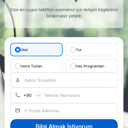
Size en uygun teklifleri sunmamız için iletişim bilgilerinizi
bırakmanız yeterli.
Otel
Tur
Umre Turları
Hac Programları
person
phone
expand_more
+90
email