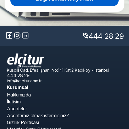
444 28 29
phone_in_talk
Kusdili Cad. Efes İşhanı No:141 Kat:2 Kadıköy - İstanbul
444 28 29
info@elcitur.com.tr
Kurumsal
Hakkımızda
İletişim
Acenteler
Acentamız olmak istermisiniz?
Gizlilik Politikası