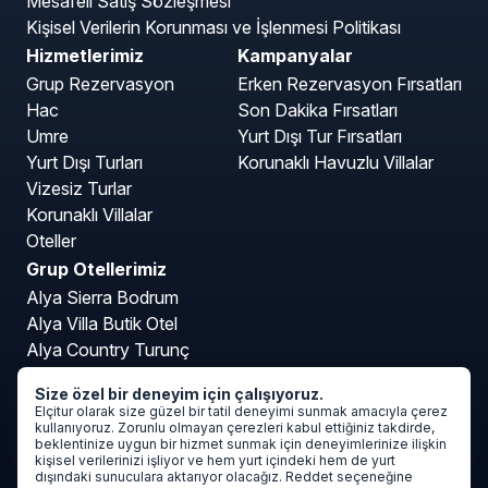
Mesafeli Satış Sözleşmesi
Kişisel Verilerin Korunması ve İşlenmesi Politikası
Hizmetlerimiz
Kampanyalar
Grup Rezervasyon
Erken Rezervasyon Fırsatları
Hac
Son Dakika Fırsatları
Umre
Yurt Dışı Tur Fırsatları
Yurt Dışı Turları
Korunaklı Havuzlu Villalar
Vizesiz Turlar
Korunaklı Villalar
Oteller
Grup Otellerimiz
Alya Sierra Bodrum
Alya Villa Butik Otel
Alya Country Turunç
Alya Kartepe Villa Hotel
Size özel bir deneyim için çalışıyoruz.
Mavi Deniz Otel Turunç
Elçitur olarak size güzel bir tatil deneyimi sunmak amacıyla çerez
kullanıyoruz. Zorunlu olmayan çerezleri kabul ettiğiniz takdirde,
beklentinize uygun bir hizmet sunmak için deneyimlerinize ilişkin
kişisel verilerinizi işliyor ve hem yurt içindeki hem de yurt
dışındaki sunuculara aktarıyor olacağız. Reddet seçeneğine