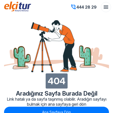
phone_in_talk
menu
444 28 29
404
Aradığınız Sayfa Burada Değil
Link hatalı ya da sayfa taşınmış olabilir. Aradığın sayfayı
bulmak için ana sayfaya geri dön
Ana Sayfaya Dön