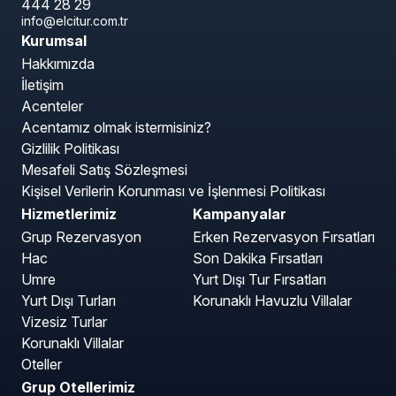
444 28 29
info@elcitur.com.tr
Kurumsal
Hakkımızda
İletişim
Acenteler
Acentamız olmak istermisiniz?
Gizlilik Politikası
Mesafeli Satış Sözleşmesi
Kişisel Verilerin Korunması ve İşlenmesi Politikası
Hizmetlerimiz
Kampanyalar
Grup Rezervasyon
Erken Rezervasyon Fırsatları
Hac
Son Dakika Fırsatları
Umre
Yurt Dışı Tur Fırsatları
Yurt Dışı Turları
Korunaklı Havuzlu Villalar
Vizesiz Turlar
Korunaklı Villalar
Oteller
Grup Otellerimiz