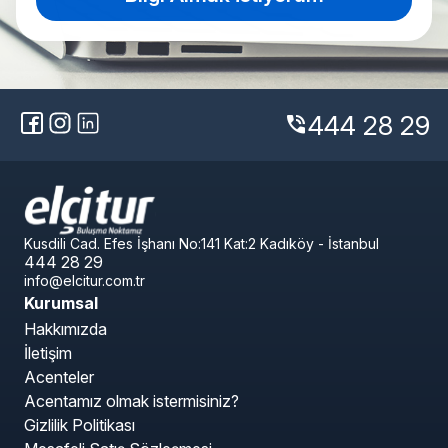
444 28 29
phone_in_talk
Kusdili Cad. Efes İşhanı No:141 Kat:2 Kadıköy - İstanbul
444 28 29
info@elcitur.com.tr
Kurumsal
Hakkımızda
İletişim
Acenteler
Acentamız olmak istermisiniz?
Gizlilik Politikası