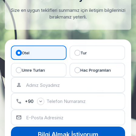
Size en uygun teklifleri sunmamız için iletişim bilgilerinizi
bırakmanız yeterli.
Otel
Tur
Umre Turları
Hac Programları
person
phone
expand_more
+90
email