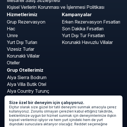
Mesafeli Satış Sözleşmesi
Kişisel Verilerin Korunması ve İşlenmesi Politikası
Hizmetlerimiz
Kampanyalar
Grup Rezervasyon
Erken Rezervasyon Fırsatları
Hac
Son Dakika Fırsatları
Umre
Yurt Dışı Tur Fırsatları
Yurt Dışı Turları
Korunaklı Havuzlu Villalar
Vizesiz Turlar
Korunaklı Villalar
Oteller
Grup Otellerimiz
Alya Sierra Bodrum
Alya Villa Butik Otel
Alya Country Turunç
Alya Kartepe Villa Hotel
Size özel bir deneyim için çalışıyoruz.
Mavi Deniz Otel Turunç
Elçitur olarak size güzel bir tatil deneyimi sunmak amacıyla çerez
kullanıyoruz. Zorunlu olmayan çerezleri kabul ettiğiniz takdirde,
beklentinize uygun bir hizmet sunmak için deneyimlerinize ilişkin
kişisel verilerinizi işliyor ve hem yurt içindeki hem de yurt
dışındaki sunuculara aktarıyor olacağız. Reddet seçeneğine