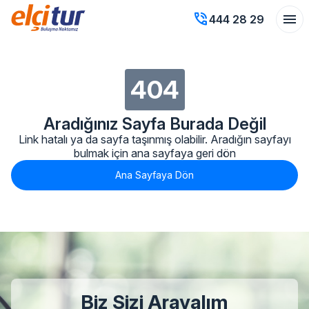
phone_in_talk
menu
444 28 29
404
Aradığınız Sayfa Burada Değil
Link hatalı ya da sayfa taşınmış olabilir. Aradığın sayfayı
bulmak için ana sayfaya geri dön
Ana Sayfaya Dön
Biz Sizi Arayalım